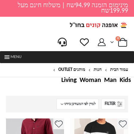
מינימום הזמנה 94.99שח | משלוח חינם מעל
199.99שח
0
MENU
עמוד הבית
חנות
מותגים OUTLET
הוליסטר
Living
Woman
Man
Kids
FILTER
למוצר
למוצר
זה
זה