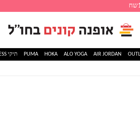
AIR JORDAN
ALO YOGA
HOKA
PUMA
תיקי GUESS