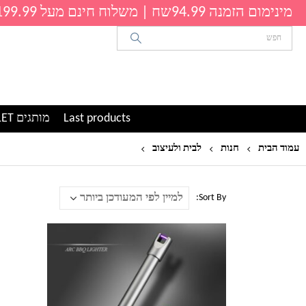
מינימום הזמנה 94.99שח | משלוח חינם מעל 199.99שח
Last products
מותגים OUTLET
עמוד הבית
חנות
לבית ולעיצוב
אביזרים לגריל ומנגלים
Sort By: