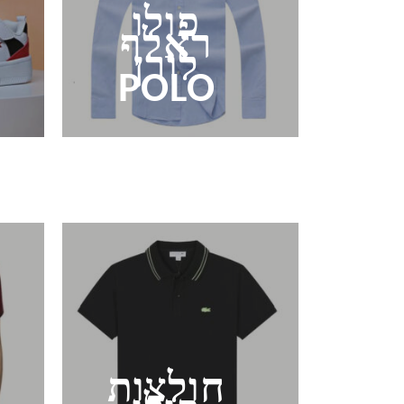
פולו
ראלף
לורן
POLO
חולצות