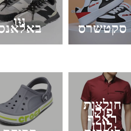
ניו
סקטשרס
באלאנס
חולצות
פולו
ראלף
לורן