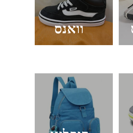
וואנס