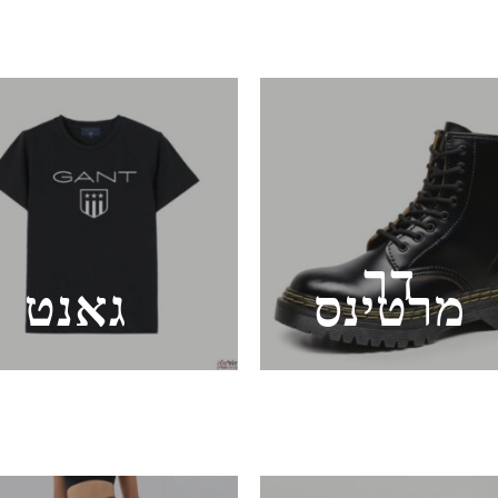
דר
מרטינס
גאנט