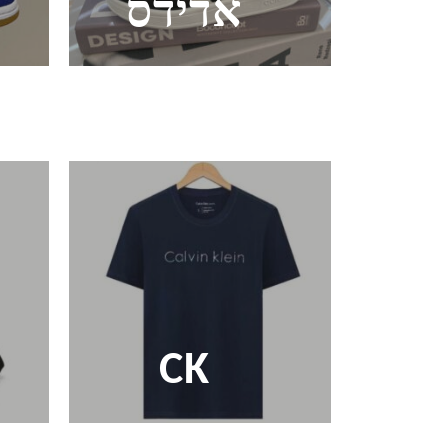
אדידס
CK