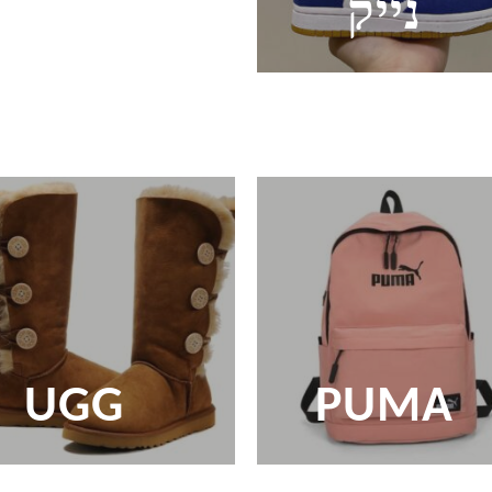
נייק
UGG
PUMA