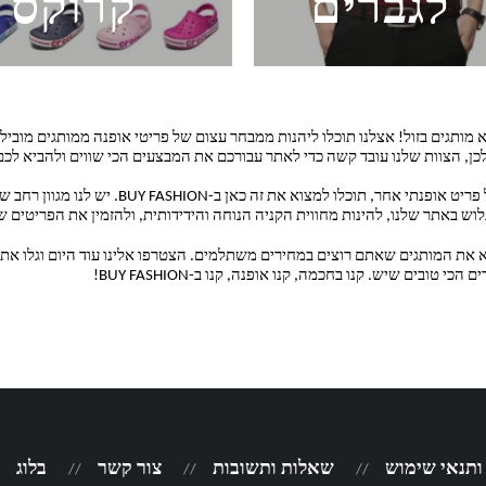
לגברים
קרוקס
BUY F, המקום המושלם למצוא מותגים בזול! אצלנו תוכלו ליהנות ממבחר עצום של פריטי אופנה ממ
 לכן, הצוות שלנו עובד קשה כדי לאתר עבורכם את המבצעים הכי שווים ולהביא ל
בין אם אתם מחפשים בגדים, נעליים, תיקים, אקססורי
לוש באתר שלנו, להינות מחווית הקניה הנוחה והידידותית, ולהזמין את הפריטים 
י לעזור לכם למצוא את המותגים שאתם רוצים במחירים משתלמים. הצטרפו אלינו עוד היום וגל
ים שיש. קנו בחכמה, קנו אופנה, קנו ב-BUY FASHION!
 ותנאי שימוש
שאלות ותשובות
צור קשר
בלוג