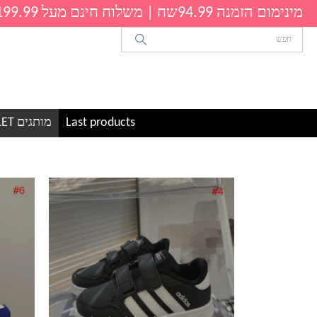
מינימום הזמנה 94.99שח | משלוח חינם מעל 199.99שח
Last products
מותגים OUTLET