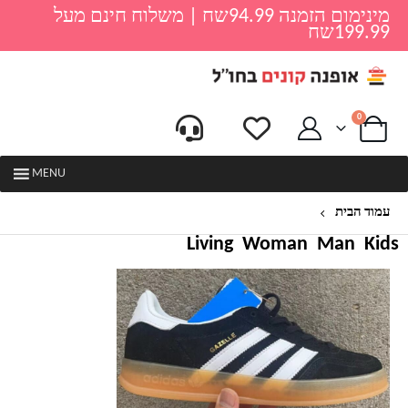
מינימום הזמנה 94.99שח | משלוח חינם מעל
199.99שח
0
MENU
עמוד הבית
ADMIN
Living
Woman
Man
Kids