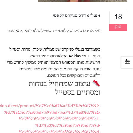
18
• נעלי אדידס סניקרס קלאסי
אוק
עלי אדידס סניקרס קלאסי – הסטייל שלא יוצא מהאופנה
כשמדובר בנעלי סניקרס שמסמלות איכות, נוחות וסטייל
נצחי – נעלי Adidas הקלאסיות תמיד בראש
הרשימה.מותג הספורט הגרמני הוותיק ממשיך לחדש מדי
עונה, אבל דווקא הדגמים האייקוניים שלו נשארים
רלוונטיים ומבוקשים בכל העולם.
עיצוב שמתחיל בנוחות
ומסתיים בסטייל
ashion.direct/product/%d7%a0%d7%a2%d7%9c%d7%99-
%d7%a1%d7%a0%d7%99%d7%a7%d7%a8%d7%a1-
%d7%90%d7%93%d7%99%d7%93%d7%a1-
%d7%a0%d7%a9%d7%99%d7%9d-
%d7%92%d7%91%d7%a8%d7%99%d7%9d-