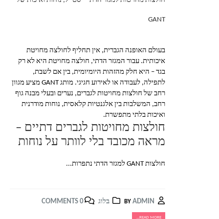
חולצות מחויטות למגזר הדתי – סטייל, נוחות ואיכות של
GANT
בעולם האופנה הגברית, אין תחליף לחולצה מחויטת
איכותית. עבור המגזר הדתי, חולצה מחויטת היא לא רק
בגד – היא חלק מהזהות היומיומית, בין אם לשבת,
לתפילה, לעבודה או לאירוע חגיגי. מותג GANT מציע מגוון
רחב של חולצות מחויטות לגברים, נערים ובעלי מבנה גוף
רחב, המשלבות בין אלגנטיות קלאסית, נוחות מודרנית
ואיכות בלתי מתפשרת.
חולצות מחויטות לגברים דתיים –
מראה מכובד בלי לוותר על נוחות
חולצות GANT למגזר הדתי נתפרות...
ADMIN
בלוג
0 COMMENTS
BY
READ MORE...