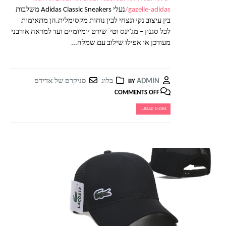
gazelle-adidas/
נעלי Adidas Classic Sneakers משלבות
בין עיצוב נקי ונצחי לבין נוחות מקסימלית.הן מתאימות
לכל סגנון – מג’ינס וטי־שירט יומיומיים ועד למראה אורבני
מעודכן או אפילו שילוב עם שמלה...
ADMIN
בלוג
סניקרס של אדידס
BY
COMMENTS OFF
READ MORE...