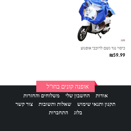
יש
מספר
סוגים.
ניתן
לבחור
את
האפשרויות
בעמוד
כיסוי נגד גשם לרוכבי אופנוע
המוצר
₪
59.99
אופנה קונים בחו"ל
אודות
החשבון שלי
משלוחים והחזרות
תקנון ותנאי שימוש
שאלות ותשובות
צור קשר
בלוג
התחברות