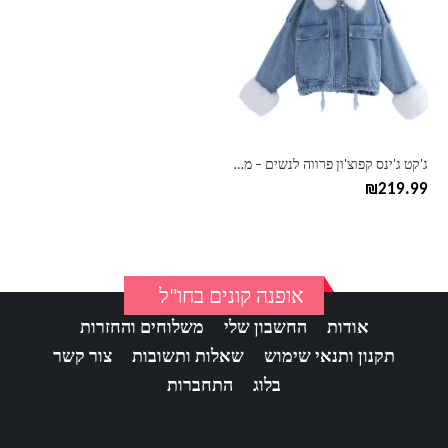
יש
מספר
סוגים.
ניתן
לבחור
את
האפשרויות
בעמוד
ג'קט ג'ינס קפוצ'ון פרווה לנשים – מידות גדולות
המוצר
₪
219.99
אופנה קונים בחו"ל
אודות
החשבון שלי
משלוחים והחזרות
תקנון ותנאי שימוש
שאלות ותשובות
צור קשר
בלוג
התחברות