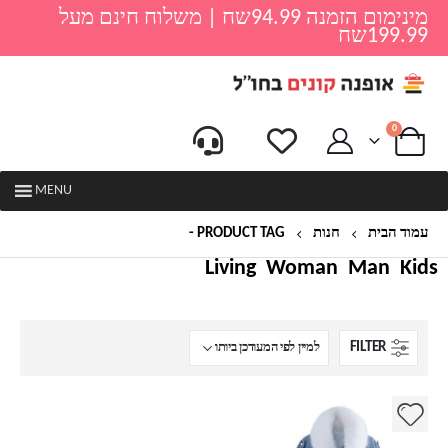
מינימום הזמנה 94.99שח | משלוח חינם מעל
199.99שח
0
MENU
עמוד הבית
חנות
PRODUCT TAG -
בטנית פרווה ג'קט
Living
Woman
Man
Kids
FILTER
למוצר
זה