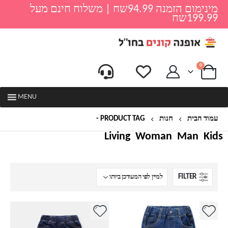
מינימום הזמנה 94.99שח | משלוח חינם מעל
199.99שח
0
MENU
עמוד הבית
חנות
PRODUCT TAG -
ג'ינסים לילדים
Living
Woman
Man
Kids
FILTER
למוצר
למוצר
זה
זה