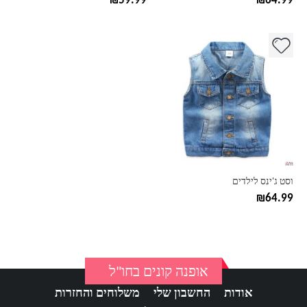
₪
59.99
₪
64.99
למוצר
זה
יש
מספר
סוגים.
ניתן
לבחור
את
האפשרויות
בעמוד
וסט ג'ינס לילדים
המוצר
₪
64.99
אופנה קונים בחו"ל
אודות
החשבון שלי
משלוחים והחזרות