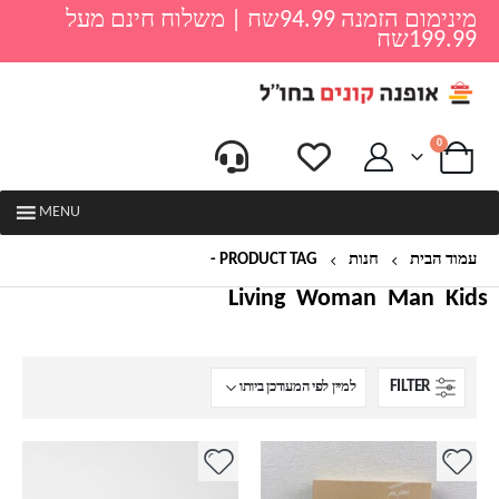
מינימום הזמנה 94.99שח | משלוח חינם מעל
199.99שח
0
MENU
עמוד הבית
חנות
PRODUCT TAG -
זארה כפכפים
Living
Woman
Man
Kids
FILTER
למוצר
למוצר
זה
זה