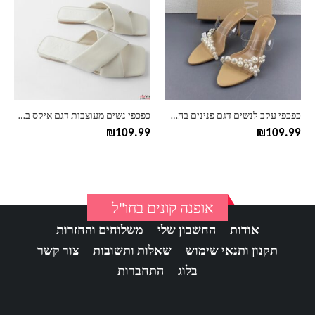
יש
יש
מספר
מספר
סוגים.
סוגים.
ניתן
ניתן
לבחור
לבחור
את
את
האפשרויות
האפשרויות
בעמוד
בעמוד
כפכפי עקב לנשים דגם פנינים בהשארת זארה ZARA
כפכפי נשים מעוצבות דגם איקס בהשארת זארה ZARA
המוצר
המוצר
₪
109.99
₪
109.99
אופנה קונים בחו"ל
אודות
החשבון שלי
משלוחים והחזרות
תקנון ותנאי שימוש
שאלות ותשובות
צור קשר
בלוג
התחברות