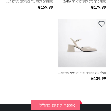
מגפי ברך גרב לנשים זארה ZARA
מגפונים דמוי עור בשילוב ניטים לנשים בהשראת זארה
המוצר
המוצר
₪
159.99
₪
179.99
למוצר
זה
יש
מספר
סוגים.
ניתן
לבחור
את
האפשרויות
בעמוד
נעלי אוקספורד גבוהות דמוי עור זארה ZARA
המוצר
₪
139.99
אופנה קונים בחו"ל