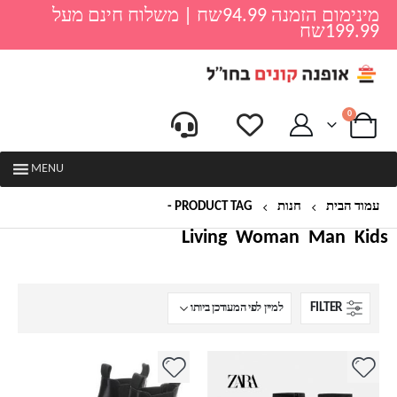
מינימום הזמנה 94.99שח | משלוח חינם מעל
199.99שח
0
MENU
עמוד הבית
חנות
PRODUCT TAG -
מגפיים ZARA
Living
Woman
Man
Kids
FILTER
למוצר
למוצר
זה
זה