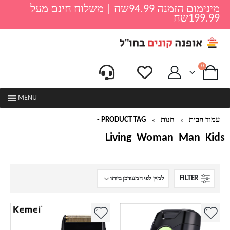
מינימום הזמנה 94.99שח | משלוח חינם מעל
199.99שח
0
MENU
עמוד הבית
חנות
PRODUCT TAG -
מכונת גילוח נטענת
Living
Woman
Man
Kids
FILTER