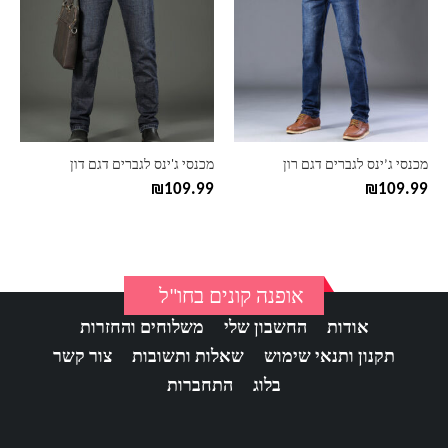
יש
יש
מספר
מספר
סוגים.
סוגים.
ניתן
ניתן
לבחור
לבחור
את
את
האפשרויות
האפשרויות
בעמוד
בעמוד
מכנסי ג’ינס לגברים דגם רון
מכנסי ג'ינס לגברים דגם דון
המוצר
המוצר
₪
109.99
₪
109.99
אופנה קונים בחו"ל
אודות
החשבון שלי
משלוחים והחזרות
תקנון ותנאי שימוש
שאלות ותשובות
צור קשר
בלוג
התחברות