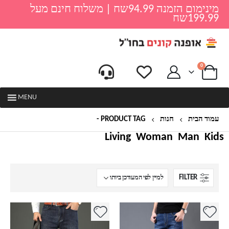
מינימום הזמנה 94.99שח | משלוח חינם מעל
199.99שח
0
MENU
עמוד הבית
חנות
PRODUCT TAG -
מכנסי ג'ינס ארוכים
Living
Woman
Man
Kids
FILTER
למוצר
למוצר
זה
זה