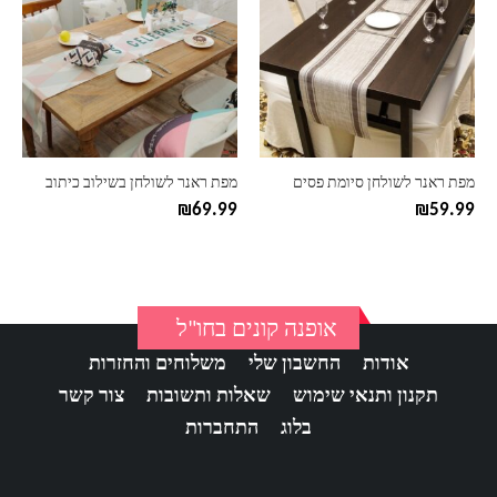
יש
יש
מספר
מספר
סוגים.
סוגים.
ניתן
ניתן
לבחור
לבחור
את
את
האפשרויות
האפשרויות
בעמוד
בעמוד
מפת ראנר לשולחן סיומת פסים
מפת ראנר לשולחן בשילוב כיתוב
המוצר
המוצר
₪
69.99
₪
59.99
אופנה קונים בחו"ל
אודות
החשבון שלי
משלוחים והחזרות
תקנון ותנאי שימוש
שאלות ותשובות
צור קשר
בלוג
התחברות