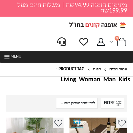
מינימום הזמנה 94.99שח | משלוח חינם מעל
199.99שח
0
MENU
עמוד הבית
חנות
PRODUCT TAG -
מפות
Living
Woman
Man
Kids
FILTER
למוצר
למוצר
זה
זה