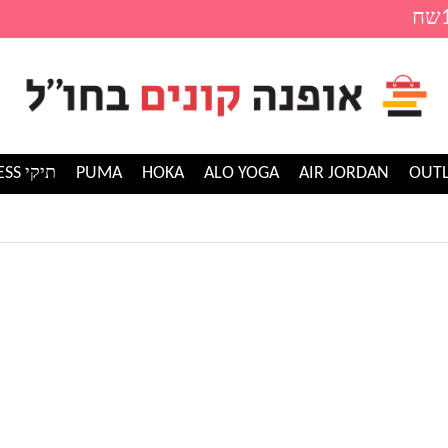
AIR JORDAN
ALO YOGA
HOKA
PUMA
תיקי GUESS