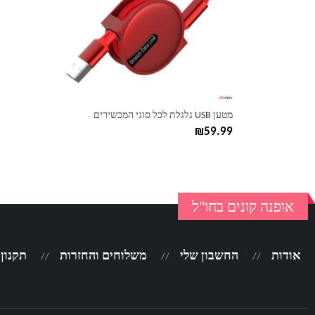
ניתן
לבחור
את
האפשרויות
בעמוד
המוצר
מטען USB גלגלת לכל סוגי המכשירים
₪
59.99
אופנה קונים בחו"ל
אודות
החשבון שלי
משלוחים והחזרות
תקנון