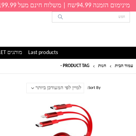
מינימום הזמנה 94.99שח | משלוח חינם מעל 199.99שח
Last products
מותגים OUTLET
עמוד הבית
חנות
PRODUCT TAG -
מפצל
Sort By:
למוצר
זה
יש
מספר
סוגים.