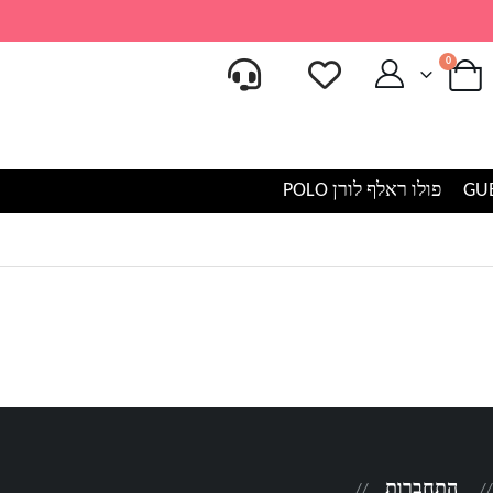
0
פולו ראלף לורן POLO
התחברות