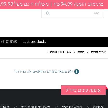
מינימום הזמנה 94.99שח | משלוח חינם מעל 199.99שח
Last products
מותגים OUTLET
עמוד הבית
חנות
PRODUCT TAG -
מקצועית
לא נמצאו מוצרים התואמים את בחירתך.
אופנה קונים בחו"ל
אודות
החשבון שלי
משלוחים והחזרות
תקנון