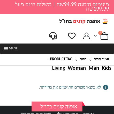
מינימום הזמנה 94.99שח | משלוח חינם מעל
199.99שח
0
MENU
עמוד הבית
חנות
PRODUCT TAG -
מראה מגדילה
Living
Woman
Man
Kids
לא נמצאו מוצרים התואמים את בחירתך.
אופנה קונים בחו"ל