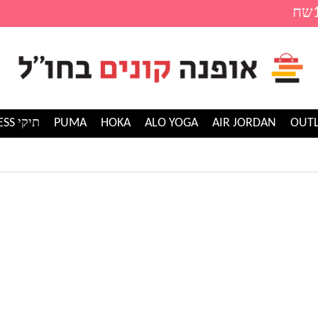
AIR JORDAN
ALO YOGA
HOKA
PUMA
תיקי GUESS