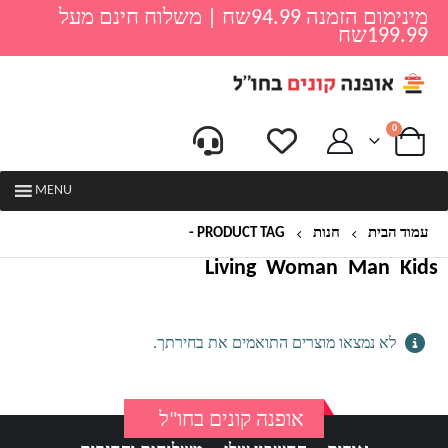
מינימום הזמנה 94.99שח | משלוח חינם מעל
199.99שח
0
MENU
עמוד הבית
חנות
PRODUCT TAG -
מרובע
Living
Woman
Man
Kids
לא נמצאו מוצרים התואמים את בחירתך.
אופנה קונים בחו"ל