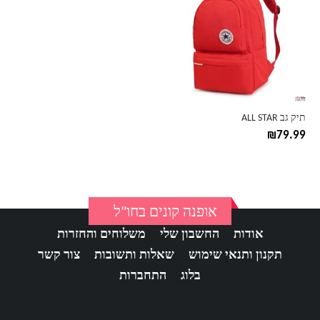
יש
מספר
סוגים.
ניתן
לבחור
את
האפשרויות
בעמוד
תיק גב ALL STAR
המוצר
₪
79.99
אופנה קונים בחו"ל
אודות
החשבון שלי
משלוחים והחזרות
תקנון ותנאי שימוש
שאלות ותשובות
צור קשר
בלוג
התחברות