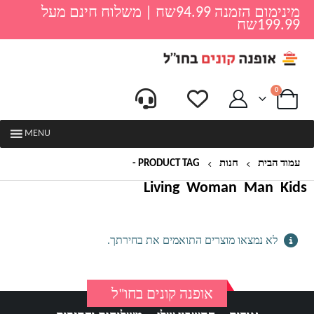
מינימום הזמנה 94.99שח | משלוח חינם מעל
199.99שח
0
MENU
עמוד הבית
חנות
PRODUCT TAG -
מרופד
Living
Woman
Man
Kids
לא נמצאו מוצרים התואמים את בחירתך.
אופנה קונים בחו"ל