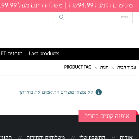
מינימום הזמנה 94.99שח | משלוח חינם מעל 199.99שח
Last products
מותגים OUTLET
עמוד הבית
חנות
PRODUCT TAG -
משובצות
לא נמצאו מוצרים התואמים את בחירתך.
אופנה קונים בחו"ל
אודות
החשבון שלי
משלוחים והחזרות
תקנון