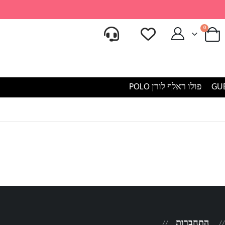
0
פולו ראלף לורן POLO
התחברות