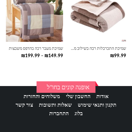
יש
יש
מספר
מספר
סוגים.
סוגים.
ניתן
ניתן
לבחור
לבחור
את
את
האפשרויות
האפשרויות
בעמוד
בעמוד
שמיכת התכרבלות רכה בשילוב משבצות
שמיכת מעבר רכה בהדפס משבצות
המוצר
המוצר
טווח
₪
199.99
–
₪
149.99
₪
99.99
מחירים:
עד
אופנה קונים בחו"ל
אודות
החשבון שלי
משלוחים והחזרות
תקנון ותנאי שימוש
שאלות ותשובות
צור קשר
בלוג
התחברות