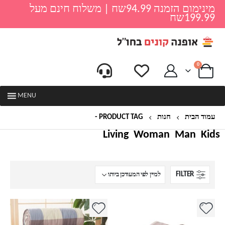
מינימום הזמנה 94.99שח | משלוח חינם מעל
199.99שח
0
MENU
עמוד הבית
חנות
PRODUCT TAG -
מתנות
Living
Woman
Man
Kids
FILTER
למוצר
למוצר
זה
זה