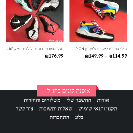
יש
יש
מספר
מספר
סוגים.
סוגים.
ניתן
ניתן
לבחור
לבחור
את
את
האפשרויות
האפשרויות
בעמוד
בעמוד
נעלי ספורט לילדים צ'מפיון CHAMPION – דגם צבעוני
נעלי ספורט גבוהות לילדים נייק NIKE- דגם מטאל
המוצר
המוצר
טווח
₪
176.99
₪
149.99
–
₪
114.99
מחירים:
עד
אופנה קונים בחו"ל
אודות
החשבון שלי
משלוחים והחזרות
תקנון ותנאי שימוש
שאלות ותשובות
צור קשר
בלוג
התחברות