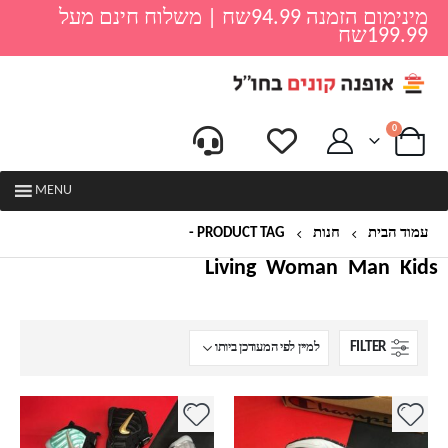
מינימום הזמנה 94.99שח | משלוח חינם מעל
199.99שח
0
MENU
עמוד הבית
חנות
PRODUCT TAG -
נעלים ממותגות
Living
Woman
Man
Kids
FILTER
למוצר
למוצר
זה
זה