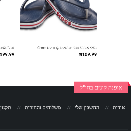
ניתן
ניתן
לבחור
לבחור
את
את
האפשרויות
האפשרוי
בעמוד
בעמוד
המוצר
המוצר
נעלי אצבע גומי יוניסקס קרורקס Crocs
נעלי אצבע
₪
99.99
₪
109.99
אופנה קונים בחו"ל
אודות
החשבון שלי
משלוחים והחזרות
תקנון