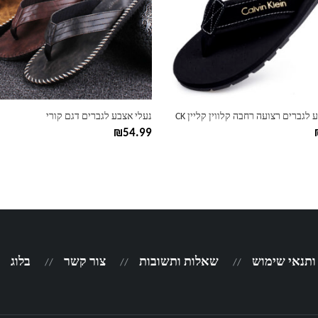
ניתן
לבחור
את
ות
האפשרויות
בעמוד
המוצר
 לגברים רצועה רחבה קלווין קליין CK
נעלי אצבע לגברים דגם קורי
₪
54.99
 ותנאי שימוש
שאלות ותשובות
צור קשר
בלוג