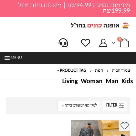
מינימום הזמנה 94.99שח | משלוח חינם מעל
199.99שח
0
MENU
עמוד הבית
חנות
PRODUCT TAG -
נעל אלגנט לגברים
Living
Woman
Man
Kids
FILTER
למוצר
זה