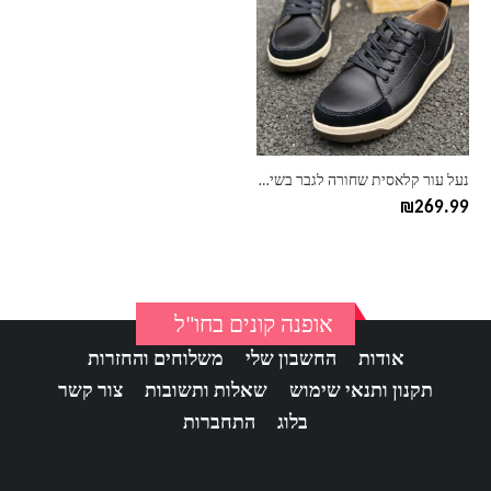
יש
מספר
סוגים.
ניתן
לבחור
את
האפשרויות
בעמוד
נעל עור קלאסית שחורה לגבר בשילוב שרוכים קט CAT
המוצר
₪
269.99
אופנה קונים בחו"ל
אודות
החשבון שלי
משלוחים והחזרות
תקנון ותנאי שימוש
שאלות ותשובות
צור קשר
בלוג
התחברות