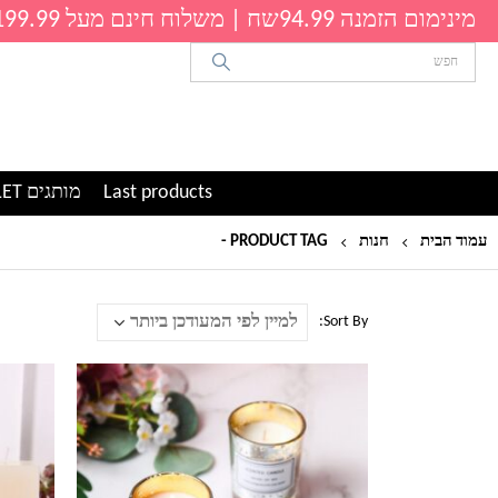
מינימום הזמנה 94.99שח | משלוח חינם מעל 199.99שח
Last products
מותגים OUTLET
עמוד הבית
חנות
PRODUCT TAG -
נרות זהב
Sort By:
למוצר
זה
יש
מספר
סוגים.