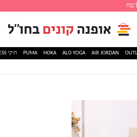
AIR JORDAN
ALO YOGA
HOKA
PUMA
תיקי GUESS