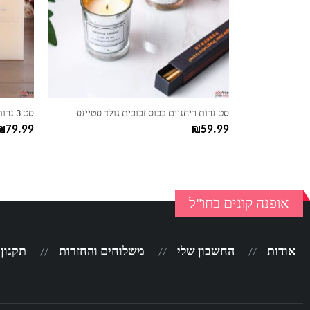
ניתן
לבחור
את
האפשרוי
בעמוד
המוצר
סט נרות ריחניים בכוס זכוכית גולד סטיינס
סט 3 נרות בגדלים שונים
₪
79.99
₪
59.99
אופנה קונים בחו"ל
אודות
החשבון שלי
משלוחים והחזרות
תקנון