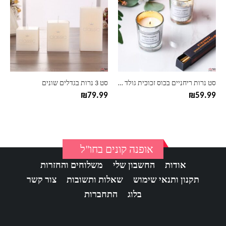
יש
מספר
סוגים.
ניתן
לבחור
את
האפשרויות
בעמוד
סט נרות ריחניים בכוס זכוכית גולד סטיינס
סט 3 נרות בגדלים שונים
המוצר
₪
79.99
₪
59.99
אופנה קונים בחו"ל
אודות
החשבון שלי
משלוחים והחזרות
תקנון ותנאי שימוש
שאלות ותשובות
צור קשר
בלוג
התחברות