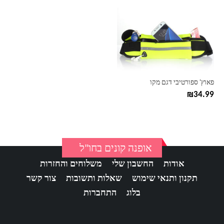
יש
מספר
סוגים.
ניתן
לבחור
את
האפשרויות
בעמוד
פאוץ' ספורטיבי דגם מקו
המוצר
₪
34.99
אופנה קונים בחו"ל
אודות
החשבון שלי
משלוחים והחזרות
תקנון ותנאי שימוש
שאלות ותשובות
צור קשר
בלוג
התחברות