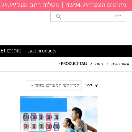
מינימום הזמנה 94.99שח | משלוח חינם מעל 199.99שח
Last products
מותגים OUTLET
עמוד הבית
חנות
PRODUCT TAG -
נרתיק לזרוע
Sort By:
למוצר
זה
יש
מספר
סוגים.