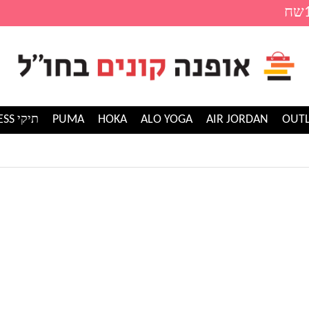
AIR JORDAN
ALO YOGA
HOKA
PUMA
תיקי GUESS