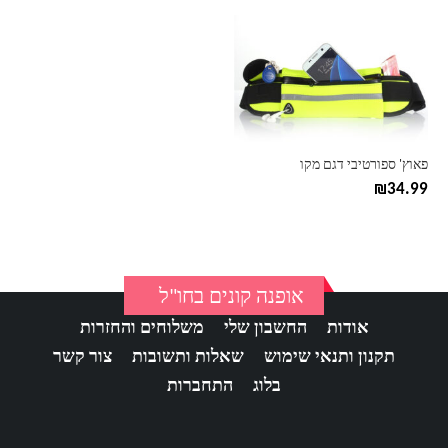
יש
מספר
סוגים.
ניתן
לבחור
את
האפשרויות
בעמוד
פאוץ' ספורטיבי דגם מקו
המוצר
₪
34.99
אופנה קונים בחו"ל
אודות
החשבון שלי
משלוחים והחזרות
תקנון ותנאי שימוש
שאלות ותשובות
צור קשר
בלוג
התחברות