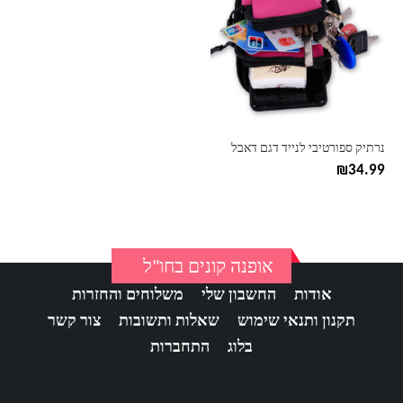
יש
מספר
סוגים.
ניתן
לבחור
את
האפשרויות
בעמוד
נרתיק ספורטיבי לנייד דגם דאבל
המוצר
₪
34.99
אופנה קונים בחו"ל
אודות
החשבון שלי
משלוחים והחזרות
תקנון ותנאי שימוש
שאלות ותשובות
צור קשר
בלוג
התחברות