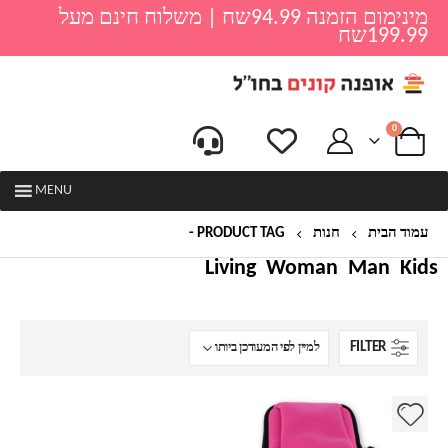
מינימום הזמנה 94.99שח | משלוח חינם מעל
199.99שח
0
MENU
עמוד הבית
חנות
PRODUCT TAG -
נרתיק ספורט לנייד
Living
Woman
Man
Kids
FILTER
למוצר
זה