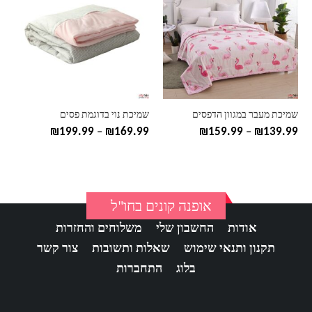
יש
יש
מספר
מספר
סוגים.
סוגים.
ניתן
ניתן
לבחור
לבחור
את
את
האפשרויות
האפשרויות
בעמוד
בעמוד
שמיכת מעבר במגוון הדפסים
שמיכת נוי בדוגמת פסים
המוצר
המוצר
טווח
טווח
₪
199.99
–
₪
169.99
₪
159.99
–
₪
139.99
מחירים:
מחירים:
עד
עד
אופנה קונים בחו"ל
אודות
החשבון שלי
משלוחים והחזרות
תקנון ותנאי שימוש
שאלות ותשובות
צור קשר
בלוג
התחברות