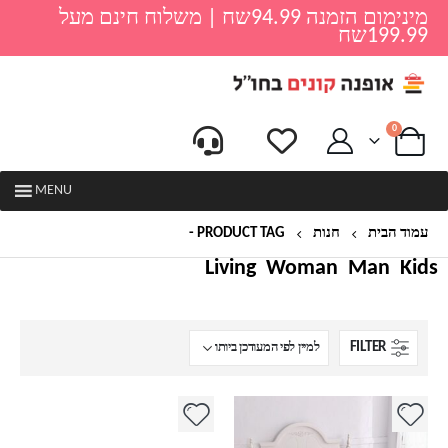
מינימום הזמנה 94.99שח | משלוח חינם מעל
199.99שח
0
MENU
עמוד הבית
חנות
PRODUCT TAG -
סדין לקיץ
Living
Woman
Man
Kids
FILTER
למוצר
למוצר
זה
זה