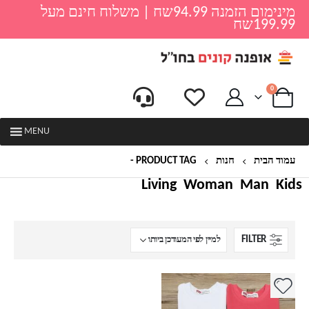
מינימום הזמנה 94.99שח | משלוח חינם מעל
199.99שח
0
MENU
עמוד הבית
חנות
PRODUCT TAG -
סוו
Living
Woman
Man
Kids
FILTER
למוצר
זה