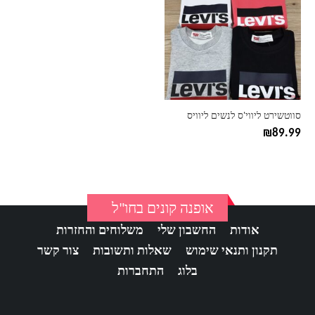
יש
מספר
סוגים.
ניתן
לבחור
את
האפשרויות
בעמוד
סווטשירט ליווי'ס לנשים ליוויס
המוצר
₪
89.99
אופנה קונים בחו"ל
אודות
החשבון שלי
משלוחים והחזרות
תקנון ותנאי שימוש
שאלות ותשובות
צור קשר
בלוג
התחברות