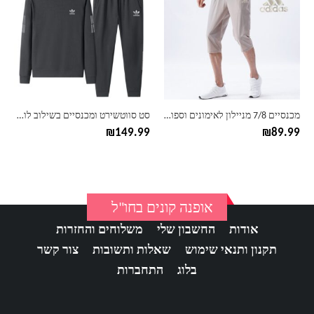
יש
יש
מספר
מספר
סוגים.
סוגים.
ניתן
ניתן
לבחור
לבחור
את
את
האפשרויות
האפשרויות
בעמוד
בעמוד
מכנסיים 7/8 מניילון לאימונים וספורט לגברים של אדידס
סט סווטשירט ומכנסיים בשילוב לוגו לגברים אדידס ADIDAS
המוצר
המוצר
₪
149.99
₪
89.99
אופנה קונים בחו"ל
אודות
החשבון שלי
משלוחים והחזרות
תקנון ותנאי שימוש
שאלות ותשובות
צור קשר
בלוג
התחברות