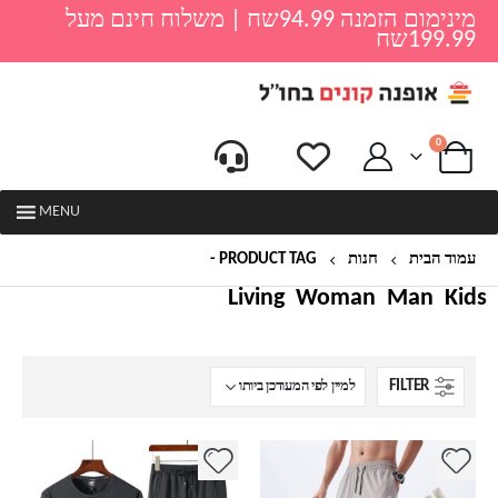
מינימום הזמנה 94.99שח | משלוח חינם מעל
199.99שח
0
MENU
עמוד הבית
חנות
PRODUCT TAG -
סט חולצה ומכנס
Living
Woman
Man
Kids
FILTER
למוצר
למוצר
זה
זה