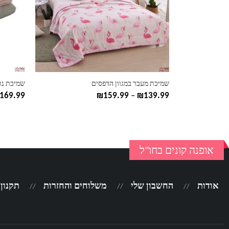
ניתן
ניתן
לבחור
לבחור
את
את
האפשרויות
האפשרוי
בעמוד
בעמוד
המוצר
המוצר
שמיכת מעבר במגוון הדפסים
שמיכת נו
טווח
169.99
₪
159.99
–
₪
139.99
מחירים:
עד
אופנה קונים בחו"ל
אודות
החשבון שלי
משלוחים והחזרות
תקנון