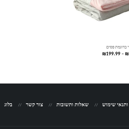
ות
י בדוגמת פסים
טווח
₪
199.99
–
₪
מחירים:
עד
 ותנאי שימוש
שאלות ותשובות
צור קשר
בלוג