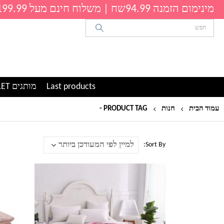
מינימום הזמנה 94.99שח | משלוח חינם מעל 199.99שח
Last products
מותגים OUTLET
עמוד הבית
חנות
PRODUCT TAG -
סט למיטה
Sort By:
למוצר
למוצר
זה
זה
יש
יש
מספר
מספר
סוגים.
סוגים.