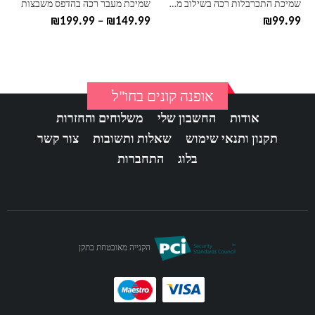
שמיכת התכרבלות רכה בשילוב משבצות
שמיכת מעבר רכה בהדפס משבצות
המוצר
המוצר
טווח
₪
199.99
–
₪
149.99
₪
99.99
מחירים:
עד
אופנה קונים בחו"ל
אודות
החשבון שלי
משלוחים והחזרות
תקנון ותנאי שימוש
שאלות ותשובות
צור קשר
בלוג
התחברות
הקנייה מאובטחת בתקן