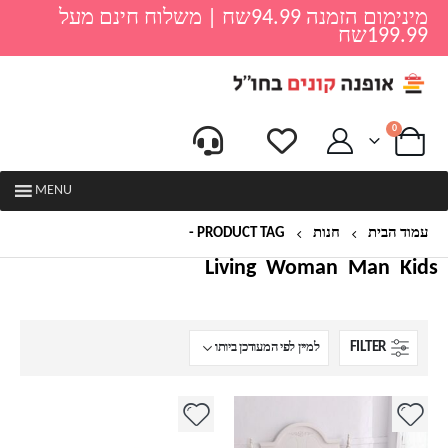
מינימום הזמנה 94.99שח | משלוח חינם מעל
199.99שח
0
MENU
עמוד הבית
חנות
PRODUCT TAG -
סט מצעים
Living
Woman
Man
Kids
FILTER
למוצר
למוצר
זה
זה