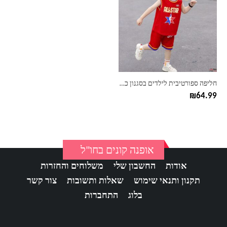
יש
מספר
סוגים.
ניתן
לבחור
את
האפשרויות
בעמוד
חליפה ספורטיבית לילדים בסגנון כדורסל
המוצר
₪
64.99
אופנה קונים בחו"ל
אודות
החשבון שלי
משלוחים והחזרות
תקנון ותנאי שימוש
שאלות ותשובות
צור קשר
בלוג
התחברות