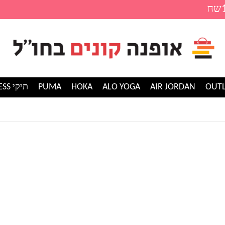
AIR JORDAN
ALO YOGA
HOKA
PUMA
תיקי GUESS