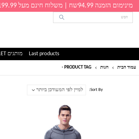
מינימום הזמנה 94.99שח | משלוח חינם מעל 199.99שח
Last products
מותגים OUTLET
עמוד הבית
חנות
PRODUCT TAG -
סט שפורטיבי
Sort By:
למוצר
זה
יש
מספר
סוגים.