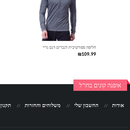
ניתן
לבחור
את
האפשרויות
בעמוד
המוצר
חליפה ספורטיבית לגברים דגם גריי
₪
109.99
אופנה קונים בחו"ל
אודות
החשבון שלי
משלוחים והחזרות
תקנון