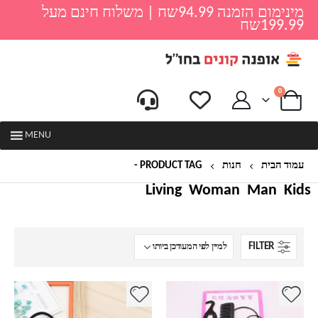
מינימום הזמנה 94.99שח | משלוח חינם מעל
199.99שח
0
MENU
עמוד הבית
חנות
PRODUCT TAG -
סיכות לעיצוב
Living
Woman
Man
Kids
FILTER
למוצר
למוצר
זה
זה