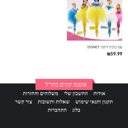
יש
מספר
סוגים.
ניתן
לבחור
את
האפשרויות
בעמוד
עט בובת דיסני DISNEY
המוצר
₪
59.99
אופנה קונים בחו"ל
אודות
החשבון שלי
משלוחים והחזרות
תקנון ותנאי שימוש
שאלות ותשובות
צור קשר
בלוג
התחברות