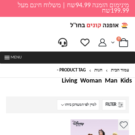
מינימום הזמנה 94.99שח | משלוח חינם מעל
199.99שח
0
MENU
עמוד הבית
חנות
PRODUCT TAG -
סינדרלה
Living
Woman
Man
Kids
FILTER
למוצר
זה