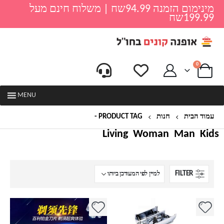
מינימום הזמנה 94.99שח | משלוח חינם מעל
199.99שח
0
MENU
עמוד הבית
חנות
PRODUCT TAG -
סכין גילוח
Living
Woman
Man
Kids
FILTER