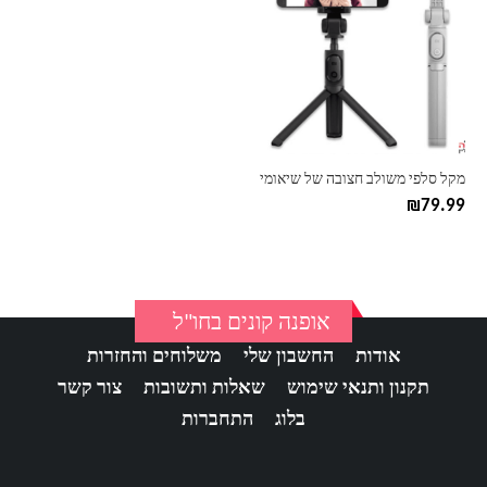
יש
מספר
סוגים.
ניתן
לבחור
את
האפשרויות
בעמוד
מקל סלפי משולב חצובה של שיאומי
המוצר
₪
79.99
אופנה קונים בחו"ל
אודות
החשבון שלי
משלוחים והחזרות
תקנון ותנאי שימוש
שאלות ותשובות
צור קשר
בלוג
התחברות