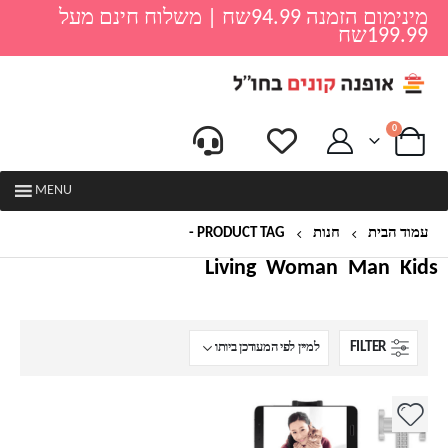
מינימום הזמנה 94.99שח | משלוח חינם מעל
199.99שח
0
MENU
עמוד הבית
חנות
PRODUCT TAG -
סלפי
Living
Woman
Man
Kids
FILTER
למוצר
זה