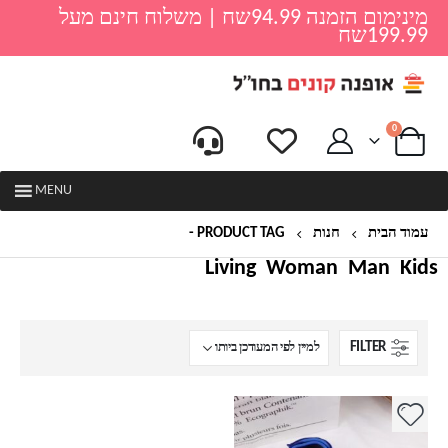
מינימום הזמנה 94.99שח | משלוח חינם מעל
199.99שח
0
MENU
עמוד הבית
חנות
PRODUCT TAG -
סנדלים ילדות פפיון
Living
Woman
Man
Kids
FILTER
למוצר
זה