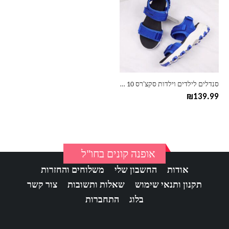
יש
מספר
סוגים.
ניתן
לבחור
את
האפשרויות
בעמוד
סנדלים לילדים וילדות סקצ'רס Skechers – 10 צבעים לבחירה
המוצר
₪
139.99
אופנה קונים בחו"ל
אודות
החשבון שלי
משלוחים והחזרות
תקנון ותנאי שימוש
שאלות ותשובות
צור קשר
בלוג
התחברות