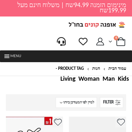
מינימום הזמנה 94.99שח | משלוח חינם מעל
199.99שח
0
MENU
עמוד הבית
חנות
PRODUCT TAG -
סנדלים לערב
Living
Woman
Man
Kids
FILTER
למוצר
למוצר
זה
זה