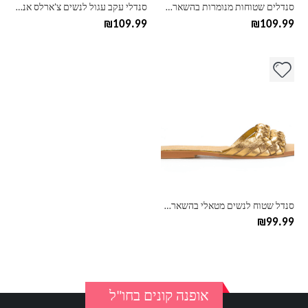
בעמוד
בעמוד
סנדלים שטוחות מנומרות בהשארת זארה ZARA
סנדלי עקב עגול לנשים צ'ארלס אנד קית' CHARLES & KEITH
המוצר
המוצר
₪
109.99
₪
109.99
למוצר
זה
יש
מספר
סוגים.
ניתן
לבחור
את
האפשרויות
בעמוד
סנדל שטוח לנשים מטאלי בהשארת זארה ZARA
המוצר
₪
99.99
אופנה קונים בחו"ל