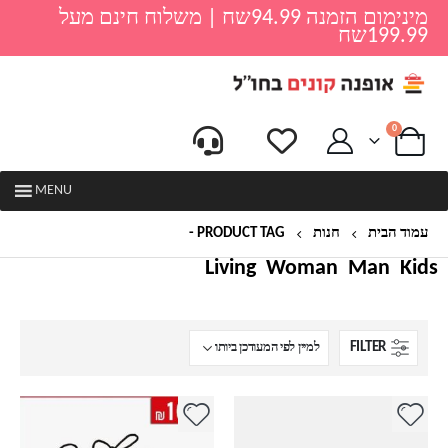
מינימום הזמנה 94.99שח | משלוח חינם מעל
199.99שח
0
MENU
עמוד הבית
חנות
PRODUCT TAG -
סנדלים שקופות עם עקב קטן
Living
Woman
Man
Kids
FILTER
למוצר
למוצר
זה
זה