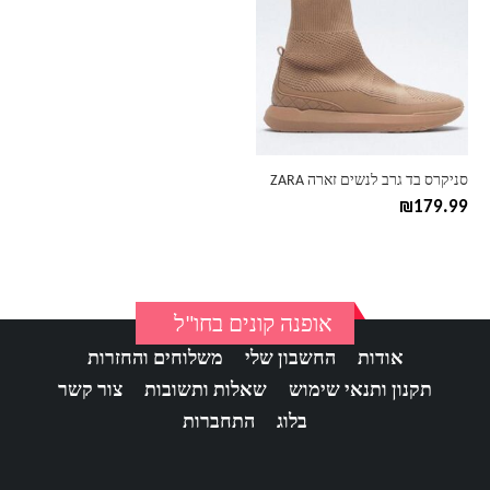
יש
מספר
סוגים.
ניתן
לבחור
את
האפשרויות
בעמוד
סניקרס בד גרב לנשים זארה ZARA
המוצר
₪
179.99
אופנה קונים בחו"ל
אודות
החשבון שלי
משלוחים והחזרות
תקנון ותנאי שימוש
שאלות ותשובות
צור קשר
בלוג
התחברות