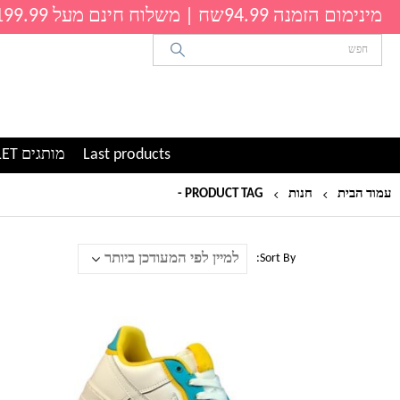
מינימום הזמנה 94.99שח | משלוח חינם מעל 199.99שח
Last products
מותגים OUTLET
עמוד הבית
חנות
PRODUCT TAG -
סניקרס נייק
Sort By:
למוצר
זה
יש
מספר
סוגים.