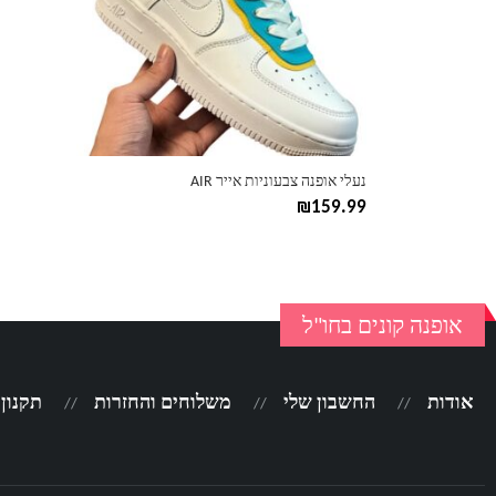
ניתן
לבחור
את
האפשרויות
בעמוד
המוצר
נעלי אופנה צבעוניות אייר AIR
₪
159.99
אופנה קונים בחו"ל
אודות
החשבון שלי
משלוחים והחזרות
תקנון