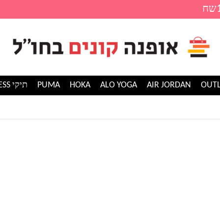
AIR JORDAN
ALO YOGA
HOKA
PUMA
תיקי GUESS