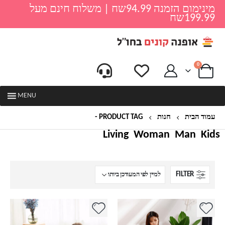
מינימום הזמנה 94.99שח | משלוח חינם מעל
199.99שח
0
MENU
עמוד הבית
חנות
PRODUCT TAG -
ספה זמנית
Living
Woman
Man
Kids
FILTER
למוצר
למוצר
זה
זה