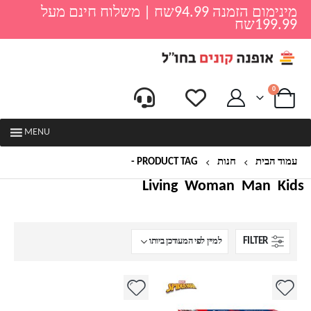
מינימום הזמנה 94.99שח | משלוח חינם מעל
199.99שח
0
MENU
עמוד הבית
חנות
PRODUCT TAG -
ספיידרמן
Living
Woman
Man
Kids
FILTER
למוצר
למוצר
זה
זה