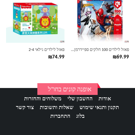
יש
יש
מספר
מספר
סוגים.
סוגים.
ניתן
ניתן
לבחור
לבחור
את
את
האפשרויות
האפשרויות
בעמוד
בעמוד
פאזל לילדים 100 חלקים ספיידרמן וגיבורי העל
פאזל לילדים גילאי 2-4
המוצר
המוצר
₪
74.99
₪
69.99
אופנה קונים בחו"ל
אודות
החשבון שלי
משלוחים והחזרות
תקנון ותנאי שימוש
שאלות ותשובות
צור קשר
בלוג
התחברות