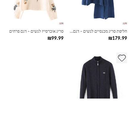
ניתן
ניתן
לבחור
לבחור
את
את
האפשרויות
האפשרויות
בעמוד
בעמוד
חליפת סריג מכנסיים לנשים – דגם גולף
סריג אוברסייז לנשים – דגם פרחים
המוצר
המוצר
₪
99.99
₪
179.99
למוצר
זה
יש
מספר
סוגים.
ניתן
לבחור
את
האפשרויות
בעמוד
קרדיגן סריג עם רוכסן לגברים לקוסט LACOSTE
המוצר
₪
94.99