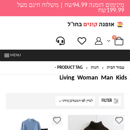
מינימום הזמנה 94.99שח | משלוח חינם מעל
199.99שח
0
MENU
עמוד הבית
חנות
PRODUCT TAG -
סריג אפור
Living
Woman
Man
Kids
FILTER
למוצר
למוצר
זה
זה