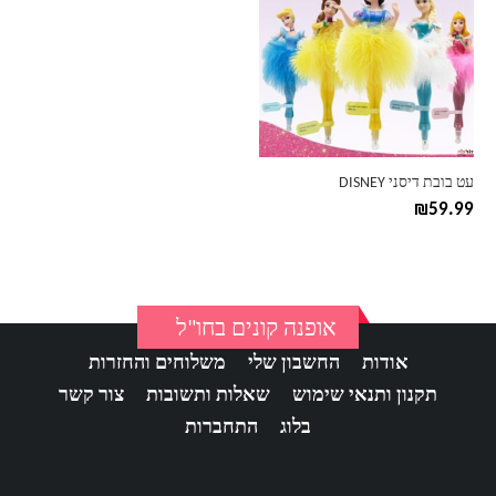
יש
מספר
סוגים.
ניתן
לבחור
את
האפשרויות
בעמוד
עט בובת דיסני DISNEY
המוצר
₪
59.99
אופנה קונים בחו"ל
אודות
החשבון שלי
משלוחים והחזרות
תקנון ותנאי שימוש
שאלות ותשובות
צור קשר
בלוג
התחברות